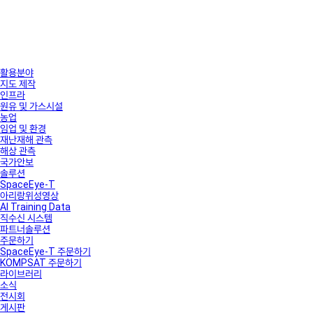
활용분야
지도 제작
인프라
원유 및 가스시설
농업
임업 및 환경
재난재해 관측
해상 관측
국가안보
솔루션
SpaceEye-T
아리랑위성영상
AI Training Data
직수신 시스템
파트너솔루션
주문하기
SpaceEye-T 주문하기
KOMPSAT 주문하기
라이브러리
소식
전시회
게시판