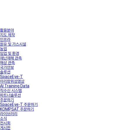
활용분야
지도 제작
인프라
원유 및 가스시설
농업
임업 및 환경
재난재해 관측
해상 관측
국가안보
솔루션
SpaceEye-T
아리랑위성영상
AI Training Data
직수신 시스템
파트너솔루션
주문하기
SpaceEye-T 주문하기
KOMPSAT 주문하기
라이브러리
소식
전시회
게시판