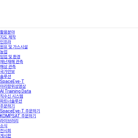
활용분야
지도 제작
인프라
원유 및 가스시설
농업
임업 및 환경
재난재해 관측
해상 관측
국가안보
솔루션
SpaceEye-T
아리랑위성영상
AI Training Data
직수신 시스템
파트너솔루션
주문하기
SpaceEye-T 주문하기
KOMPSAT 주문하기
라이브러리
소식
전시회
게시판