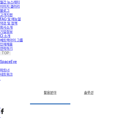
월간 뉴스레터
이미지 갤러리
블로그
고객지원
FAQ 및 매뉴얼
약관 및 정책
회사소개
기업정보
CI 소개
쎄트렉아이 그룹
인재채용
연락하기
TOP
SpaceEye
파트너
네트워크
활용분야
솔루션