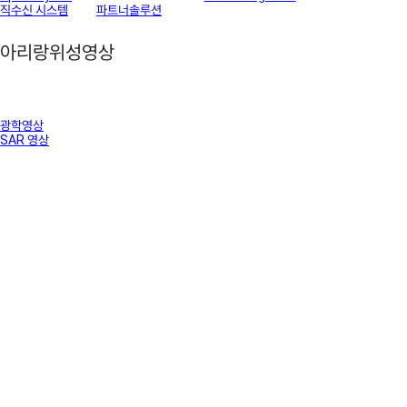
직수신 시스템
파트너솔루션
아리랑위성영상
광학영상
SAR 영상
아리랑위성 브로셔 다운로드