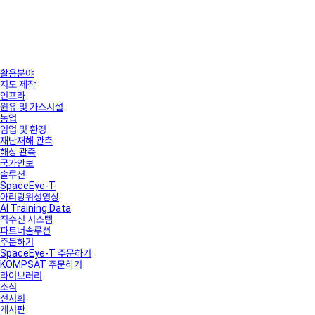
활용분야
지도 제작
인프라
원유 및 가스시설
농업
임업 및 환경
재난재해 관측
해상 관측
국가안보
솔루션
SpaceEye-T
아리랑위성영상
AI Training Data
직수신 시스템
파트너솔루션
주문하기
SpaceEye-T 주문하기
KOMPSAT 주문하기
라이브러리
소식
전시회
게시판