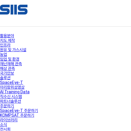
활용분야
지도 제작
인프라
원유 및 가스시설
농업
임업 및 환경
재난재해 관측
해상 관측
국가안보
솔루션
SpaceEye-T
아리랑위성영상
AI Training Data
직수신 시스템
파트너솔루션
주문하기
SpaceEye-T 주문하기
KOMPSAT 주문하기
라이브러리
소식
전시회