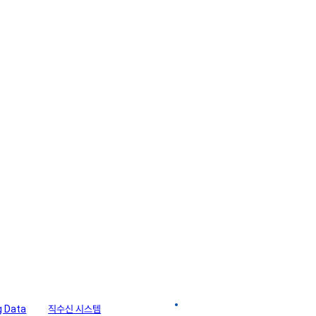
g Data
직수신 시스템
파트너솔루션