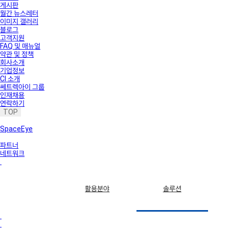
게시판
월간 뉴스레터
이미지 갤러리
블로그
고객지원
FAQ 및 매뉴얼
약관 및 정책
회사소개
기업정보
CI 소개
쎄트렉아이 그룹
인재채용
연락하기
TOP
SpaceEye
파트너
네트워크
활용분야
솔루션