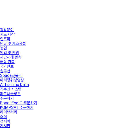
활용분야
지도 제작
인프라
원유 및 가스시설
농업
임업 및 환경
재난재해 관측
해상 관측
국가안보
솔루션
SpaceEye-T
아리랑위성영상
AI Training Data
직수신 시스템
파트너솔루션
주문하기
SpaceEye-T 주문하기
KOMPSAT 주문하기
라이브러리
소식
전시회
게시판