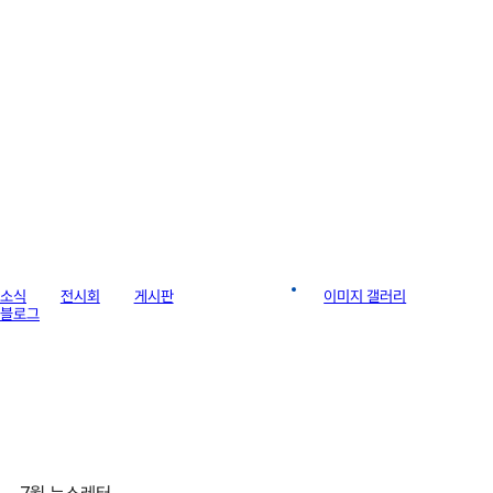
라이브러리
소식
전시회
게시판
월간 뉴스레터
이미지 갤러리
블로그