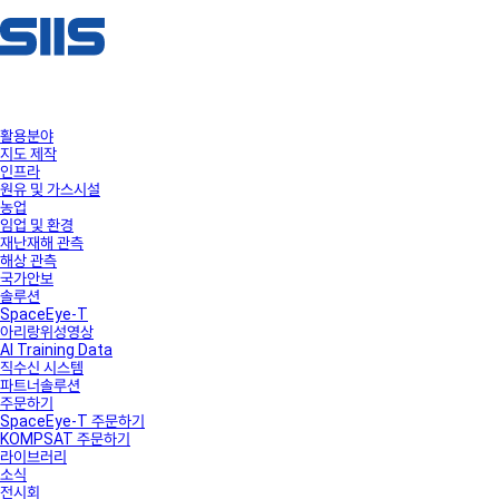
활용분야
지도 제작
인프라
원유 및 가스시설
농업
임업 및 환경
재난재해 관측
해상 관측
국가안보
솔루션
SpaceEye-T
아리랑위성영상
AI Training Data
직수신 시스템
파트너솔루션
주문하기
SpaceEye-T 주문하기
KOMPSAT 주문하기
라이브러리
소식
전시회