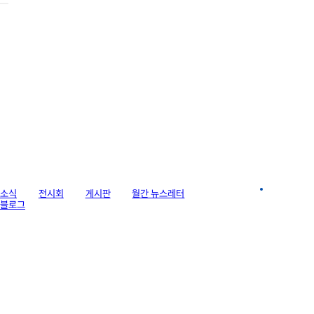
라이브러리
소식
전시회
게시판
월간 뉴스레터
이미지 갤러리
블로그