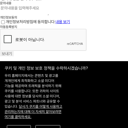
문의내용
개인정보동의
개인정보처리방침에 동의합니다.
내용 보기
자동등록방지
보내기
쿠키 및 개인 정보 보호 정책을 수락하시겠습니까?
우리 홈페이지에서는 콘텐츠 및 광고를
개개인에게 최적화하고 소셜 미디어
기능을 제공하며 트래픽을 분석하기 위해
홈페이지 이용약관
·
개인정보처리방침
쿠키를 사용합니다. 또한 귀하의 사이트
ADDRESS : 대전 유성구 유성대로 1628번길 21 ㈜쎄트렉아이 3층
TEL : 042-
사용에 대한 정보를 당사의 소셜 미디어,
341-0401
광고 및 분석 서비스 파트너와 공유할 수
Copyright 2025 SIIS. All rights reserved.
Admin
있습니다.
당사가 쿠키를 어떻게 사용하고
FAMILY SITE
관리하는지에 대해 더 자세히 알아보려면
Satrec Initiative
여기를 클릭하세요.
SI Analytics
ISO 9001:2015