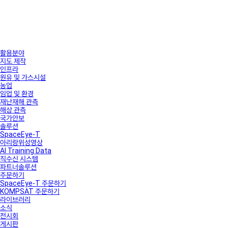
활용분야
지도 제작
인프라
원유 및 가스시설
농업
임업 및 환경
재난재해 관측
해상 관측
국가안보
솔루션
SpaceEye-T
아리랑위성영상
AI Training Data
직수신 시스템
파트너솔루션
주문하기
SpaceEye-T 주문하기
KOMPSAT 주문하기
라이브러리
소식
전시회
게시판