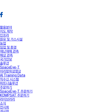
활용분야
지도 제작
인프라
원유 및 가스시설
농업
임업 및 환경
재난재해 관측
해상 관측
국가안보
솔루션
SpaceEye-T
아리랑위성영상
AI Training Data
직수신 시스템
파트너솔루션
주문하기
SpaceEye-T 주문하기
KOMPSAT 주문하기
라이브러리
소식
전시회
게시판