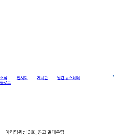
라이브러리
소식
전시회
게시판
월간 뉴스레터
이미지 갤러리
블로그
아리랑위성 3호_콩고 열대우림