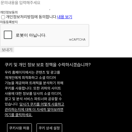
개인정보동의
개인정보처리방침에 동의합니다.
내용 보기
자동등록방지
보내기
쿠키 및 개인 정보 보호 정책을 수락하시겠습니까?
우리 홈페이지에서는 콘텐츠 및 광고를
개개인에게 최적화하고 소셜 미디어
기능을 제공하며 트래픽을 분석하기 위해
홈페이지 이용약관
·
개인정보처리방침
쿠키를 사용합니다. 또한 귀하의 사이트
ADDRESS : 대전 유성구 유성대로 1628번길 21 ㈜쎄트렉아이 3층
TEL : 042-
사용에 대한 정보를 당사의 소셜 미디어,
341-0401
광고 및 분석 서비스 파트너와 공유할 수
Copyright 2025 SIIS. All rights reserved.
Admin
있습니다.
당사가 쿠키를 어떻게 사용하고
FAMILY SITE
관리하는지에 대해 더 자세히 알아보려면
Satrec Initiative
여기를 클릭하세요.
SI Analytics
ISO 9001:2015
쿠키사용 허용
쿠키 상세 설정