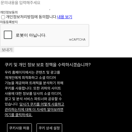
개인정보동의
개인정보처리방침에 동의합니다.
내용 보기
자동등록방지
보내기
쿠키 및 개인 정보 보호 정책을 수락하시겠습니까?
우리 홈페이지에서는 콘텐츠 및 광고를
개개인에게 최적화하고 소셜 미디어
기능을 제공하며 트래픽을 분석하기 위해
홈페이지 이용약관
·
개인정보처리방침
쿠키를 사용합니다. 또한 귀하의 사이트
ADDRESS : 대전 유성구 유성대로 1628번길 21 ㈜쎄트렉아이 3층
TEL : 042-
사용에 대한 정보를 당사의 소셜 미디어,
341-0401
광고 및 분석 서비스 파트너와 공유할 수
Copyright 2025 SIIS. All rights reserved.
Admin
있습니다.
당사가 쿠키를 어떻게 사용하고
FAMILY SITE
관리하는지에 대해 더 자세히 알아보려면
Satrec Initiative
여기를 클릭하세요.
SI Analytics
ISO 9001:2015
쿠키사용 허용
쿠키 상세 설정