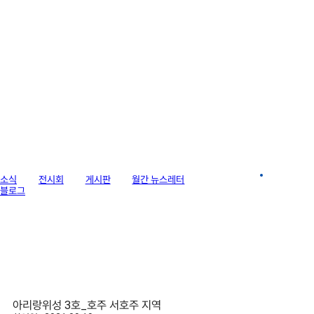
라이브러리
소식
전시회
게시판
월간 뉴스레터
이미지 갤러리
블로그
아리랑위성 3호_호주 서호주 지역