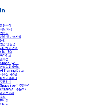
활용분야
지도 제작
인프라
원유 및 가스시설
농업
임업 및 환경
재난재해 관측
해상 관측
국가안보
솔루션
SpaceEye-T
아리랑위성영상
AI Training Data
직수신 시스템
파트너솔루션
주문하기
SpaceEye-T 주문하기
KOMPSAT 주문하기
라이브러리
소식
전시회
게시판