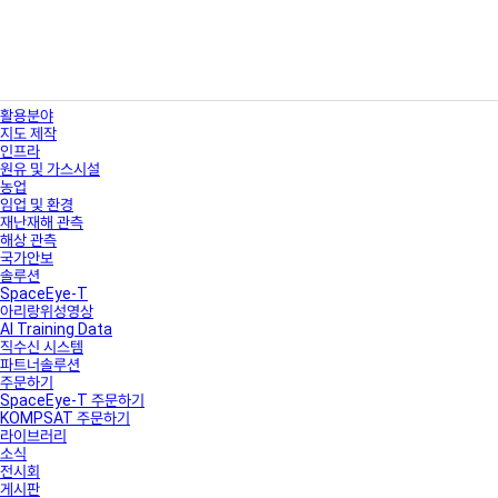
활용분야
지도 제작
인프라
원유 및 가스시설
농업
임업 및 환경
재난재해 관측
해상 관측
국가안보
솔루션
SpaceEye-T
아리랑위성영상
AI Training Data
직수신 시스템
파트너솔루션
주문하기
SpaceEye-T 주문하기
KOMPSAT 주문하기
라이브러리
소식
전시회
게시판