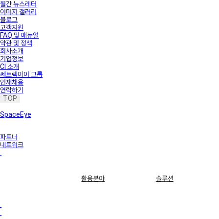
월간 뉴스레터
이미지 갤러리
블로그
고객지원
FAQ 및 매뉴얼
약관 및 정책
회사소개
기업정보
CI 소개
쎄트렉아이 그룹
인재채용
연락하기
TOP
SpaceEye
파트너
네트워크
활용분야
솔루션