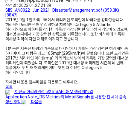
[기타 자료] Application Note_재난재해 관리
작성일 : 2023.01.27 21:39
SIIS_AN0022_Jun.2021_DisasterManagement.pdf
(353.3K)
[8847]
2019년 9월 1일 카리브해에서 허리케인 도리안이 바하마를 강타했습니다.
허리케인 도리안은 매우 강력하고 치명적인 Category 5 Atlantic
허리케인으로 바하마를 강타한 기록상 가장 강력한 열대성 저기압이 되었으며,
대서양 분지에서 가장 강력한 상륙으로 기록했습니다. 또한 바하마에 기록된
역사상 최악의 자연 재해로 여겨지고 있습니다.
1분 동안 지속된 바람의 기준으로 대서양에서 기록된 가장 강력한 허리케인 중
하나이며, 그 바람은 최고 185mph(295km/h)에 달했습니다. 또한 도리안은
2017년 허리케인 어마(Irma) 외 카리브해 밖에서 기록된 가장 강력한 대서양
허리케인이 되었습니다. 도리안은 2019년 대서양 허리케인 시즌의 네 번째
폭풍이자, 두 번째 허리케인이며, 첫 번째 주요한 Category 5
허리케인입니다.
자세한 내용은 첨부파일을 다운로드 해주세요.
목록
이전글
아리랑위성 5호 InSAR DEM 생성 매뉴얼
Application Note_RS Metrics의 MetalSignals를 사용한 전 세계 금속
생산 추적
다음글