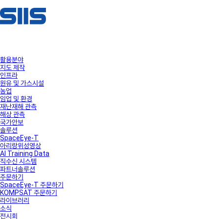
활용분야
지도 제작
인프라
원유 및 가스시설
농업
임업 및 환경
재난재해 관측
해상 관측
국가안보
솔루션
SpaceEye-T
아리랑위성영상
AI Training Data
직수신 시스템
파트너솔루션
주문하기
SpaceEye-T 주문하기
KOMPSAT 주문하기
라이브러리
소식
전시회