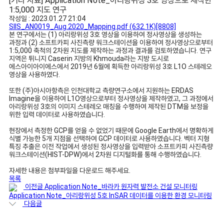
[기타 자료] Application Note_아리랑위성 3호 영상으로 제작한
1:5,000 지도 연구
작성일 : 2023.01.27 21:04
SIIS_AN0019_Aug.2020_Mapping.pdf
(632.1K)
[8808]
본 연구에서는 (1) 아리랑위성 3호 영상을 이용하여 정사영상을 생성하는
과정과 (2) 소프트카피 사진측량 워크스테이션을 이용하여 정사영상으로부터
1:5,000 축척의 2차원 지도를 제작하는 과정과 결과를 검토하였습니다. 연구
지역은 튀니지 Caserin 지방의 Khmouda라는 지방 도시로
에스아이아이에스에서 2019년 6월에 획득한 아리랑위성 3호 L1O 스테레오
영상을 사용하였다.
또한 (주)아시아항측은 인천대학교 측량연구소에서 지원하는 ERDAS
Imagine을 이용하여 L1O영상으로부터 정사영상을 제작하였고, 그 과정에서
아리랑위성 3호의 이미지 스테레오 매칭을 수행하여 제작된 DTM을 보정을
위한 입력 데이터로 사용하였습니다.
현장에서 측정한 GCP를 얻을 수 없었기 때문에 Google Earth에서 명확하게
식별 가능한 5개 지점을 선택하여 GCP 데이터로 사용하였습니다. 벡터 지형
특징 추출은 이전 작업에서 생성된 정사영상을 입력받아 소프트카피 사진측량
워크스테이션(HIST-DPW)에서 2차원 디지털화를 통해 수행하였습니다.
자세한 내용은 첨부파일을 다운로드 해주세요.
목록
이전글
Application Note_바라카 원자력 발전소 건설 모니터링
Application Note_아리랑위성 5호 InSAR 데이터를 이용한 환경 모니터링
다음글