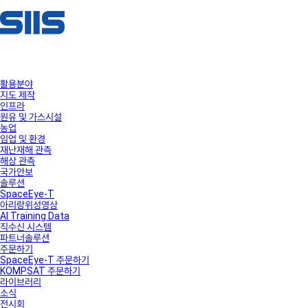
활용분야
지도 제작
인프라
원유 및 가스시설
농업
임업 및 환경
재난재해 관측
해상 관측
국가안보
솔루션
SpaceEye-T
아리랑위성영상
AI Training Data
직수신 시스템
파트너솔루션
주문하기
SpaceEye-T 주문하기
KOMPSAT 주문하기
라이브러리
소식
전시회